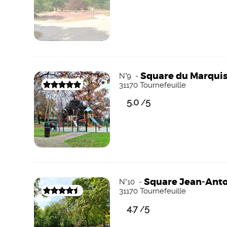
Square du Marqui
N°9 -
31170 Tournefeuille
5.0
5
/
Square Jean-Anto
N°10 -
31170 Tournefeuille
4.7
5
/