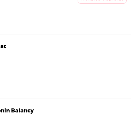
sat
nin Balancy