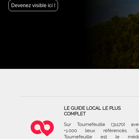
Devenez visible ici !
LE GUIDE LOCAL LE PLUS
COMPLET
Sur Tournefeuille (31170) ave
+1.000 lieux référencés. S
Tournefeuille est le médi