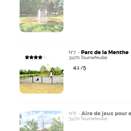
Parc de la Menthe
N°7 -
31170 Tournefeuille
4.1
5
/
Aire de jeux pour
N°8 -
31170 Tournefeuille