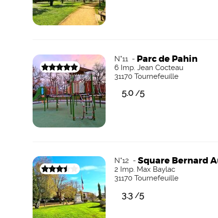
Parc de Pahin
N°11 -
6 Imp. Jean Cocteau
31170 Tournefeuille
5.0
5
/
Square Bernard 
N°12 -
2 Imp. Max Baylac
31170 Tournefeuille
3.3
5
/