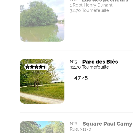
1 Rdpt Henry Dunant
31170 Tournefeuille
Parc des Blés
N°5 -
31170 Tournefeuille
4.7
5
/
Square Paul Camy
N°6 -
Rue, 31170