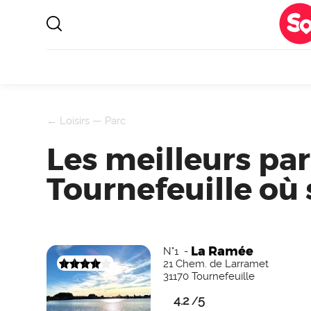
←
Loisirs
—
Parc
Les meilleurs par
Tournefeuille où 
La Ramée
N°1 -
21 Chem. de Larramet
31170 Tournefeuille
4.2
5
/