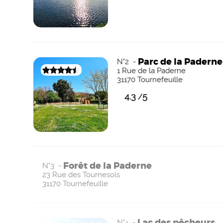
Parc de la Paderne
N°2 -
1 Rue de la Paderne
31170 Tournefeuille
4.3
5
/
Forêt de la Paderne
N°3 -
23 Rue des Tournesols
31170 Tournefeuille
Lac des pêcheurs
N°4 -